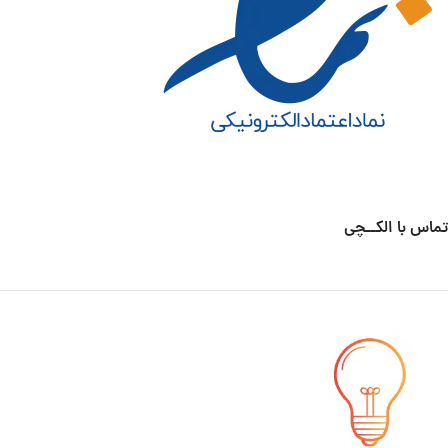
تماس با الکــچی