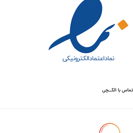
تماس با الکــچی