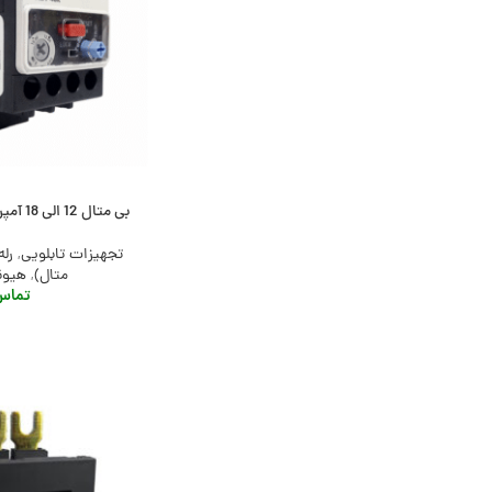
بی متال 12 الی 18 آمپر هیوندای، مدل HGT40K
تجهیزات تابلویی
,
رله
متال)
,
هیوندای
تماس 