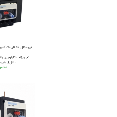
بی متال 52 الی 75 آمپر هیوندای، مدل HGT100K
تجهیزات تابلویی
,
رله
متال)
,
هیوندای
تماس 