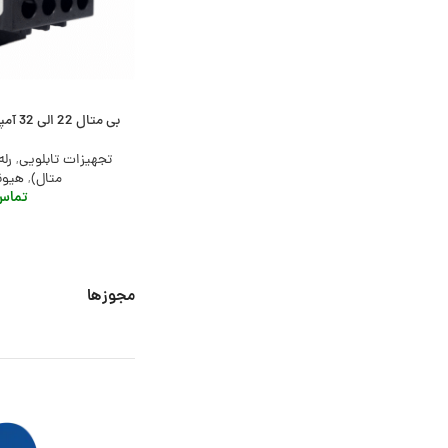
بی متال 22 الی 32 آمپر هیوندای، مدل HGT65K
تجهیزات تابلویی
,
رله
متال)
,
هیوندای
تماس 
مجوزها