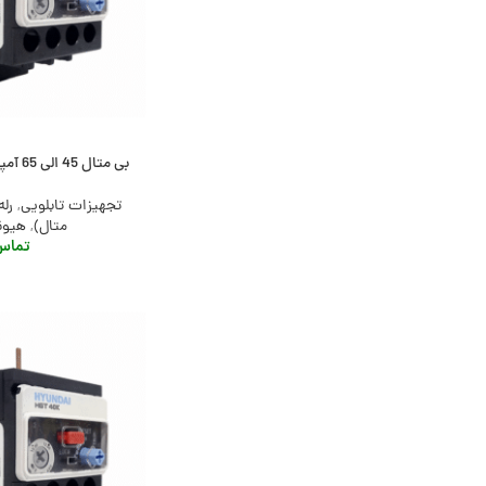
بی متال 45 الی 65 آمپر هیوندای، مدل HGT65K
تجهیزات تابلویی
,
رله
متال)
,
هیوندای
تماس 