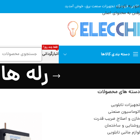
عبور به ناوبری
 الکچی، فروشگاه تجهیزات صنعت برق، خوش آمدید
رفتن به محتوای اصلی
فقط چند روز!
انبارگردانی
دسته بندی کالاها
رله ها
دسته های محصولات
تجهیزات تابلویی
اتوماسیون صنعتی
خازن و اصلاح ضریب قدرت
روشنایی و ساختمان
لوازم جانبی تابلویی