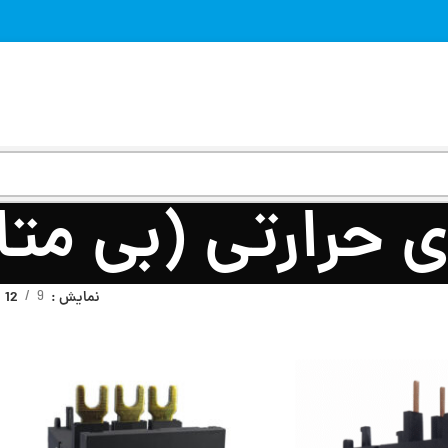
ی حرارتی (بی متا
نمایش
9
12