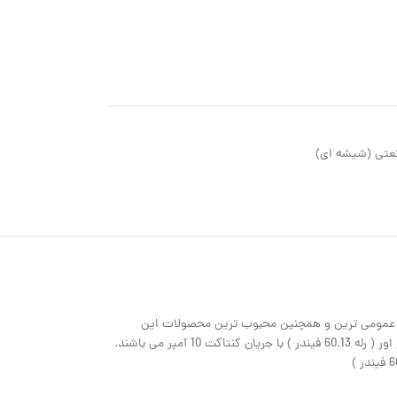
نعتی (شیشه ای)
 او نخورده باشد. همانطور که میدانید کماکان رله های سری 60 از عمومی ترین و همچنین محبوب ترین محصولات این
شرکت می باشد. این رله ها در مدل های مختلفی تولید می گردند که از پر مصرف ترین آنها در ایران مدل های 2 کنتاکت چنج اور ( رله 60.12 فیندر ) و 3 کنتاکت چنج اور ( رله 60.13 فیندر ) با جریان کنتاکت 10 آمپر می باشند.