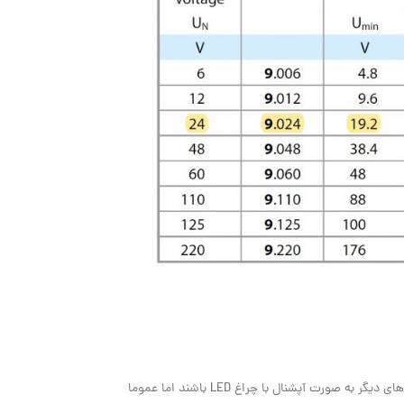
این رله ها مجهز به دکمه تست قفل شونده و نشانگر مکانیکی جذب بوبین جهت سهولت عیب یابی مدارات می باشند. رله های سری 60 نیز میتوانند همانند سایر کدهای دیگر به صورت آپشنال با چراغ LED باشند اما عموما