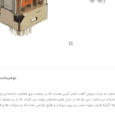
بزرگنمایی تصویر
توضیحات
شاید به جرات بتوان گفت کمتر کسی هست که در صنعت برق فعالیت داشته و برن
رله 11پایه فیندر جهت نصب بر روی سوکت و فلنج طراحی شده اند و سوکت ها و فلنج های سری 90 مختص این سری از رله ها می باشند. ( رله 60.12 فیندر و رله 60.13 فیندر )