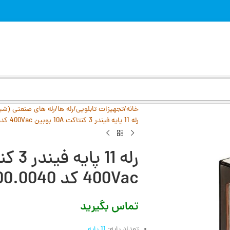
خانه
تجهیزات تابلویی
رله ها
رله های صنعتی (شی
رله 11 پایه فیندر 3 کنتاکت 10A بوبین 400Vac کد 60.13.8.400.0040
400Vac کد 60.13.8.400.0040
تماس بگیرید
تعداد پایه:
11 پایه