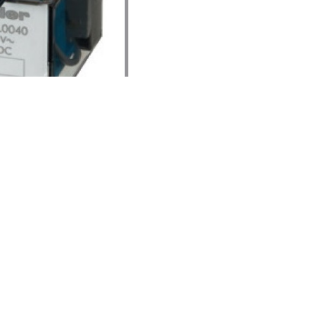
همچنین رنگ
نارنجی
دکمه تست، بدنه و یا اجزاء داخلی رله های finder نمایانگر ولتاژ بوبین AC و رنگ