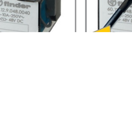
آبی
آن نمایانگر ولتاژ بوبین DC می باشد. ( این استاندارد در تمامی رله های finder رعایت شده است )