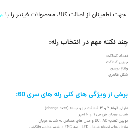
جهت اطمینان از اصالت کالا، محصولات فیندر را با
هو
چند نکته مهم در انتخاب رله:
تعداد کنتاکت
جریان کنتاکت
ولتاژ بوبین
شکل ظاهری
برخی از ویژگی های کلی رله های سری 60:
دارای انواع ٢ و ٣ کنتاکت باز و بسته (change over)
شدت جریان خروجی ٦ و ١٠ آمپر
بوبین تغذیه DC , AC و مدل های حساس به شدت جریان
ماژول های اضافه شامل؛ LED ، ضد EMC و تایمر مولتی فانکشن