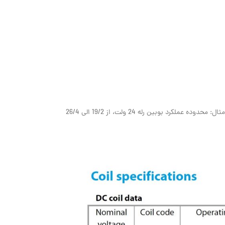
این رله ها در ولتاژAC از 6 الی 400 ولت و در نوع DC از 6 تا 220 ولت تولید و همچنین محدوده عملکرد ولتاژ بوبین AC و DC از بازه 0/8 الی 1/1 می باشد. ( به عنوان مثال: محدوده عملکرد بوبین رله 24 ولت، از 19/2 الی 26/4