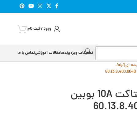
ورود / ثبت نام
تخفیفات ویژه
برندها
مقالات آموزشی
تماس با ما
شه ای)
رله
رله 11 پایه فیندر 3 کنتاکت 10A بوبین