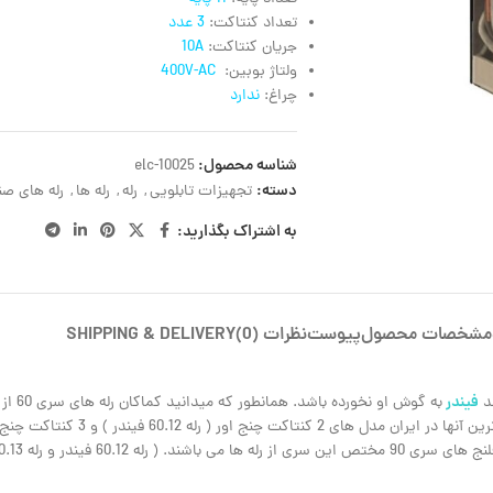
تعداد کنتاکت:
3 عدد
جریان کنتاکت:
10A
ولتاژ بوبین:
400V-AC
چراغ:
ندارد
شناسه محصول:
elc-10025
دسته:
تجهیزات تابلویی
,
رله
,
رله ها
,
رله های ص
به اشتراک بگذارید:
مشخصات محصول
پیوست
نظرات (0)
SHIPPING & DELIVERY
فیندر
د
به گوش